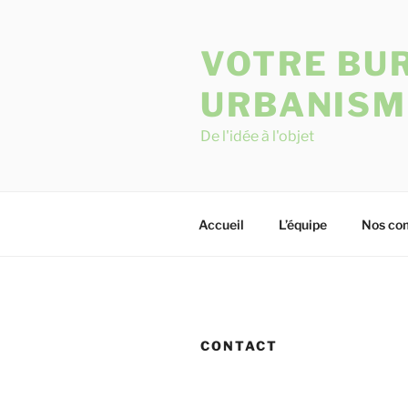
Skip
to
VOTRE BUR
content
URBANISM
De l'idée à l'objet
Accueil
L’équipe
Nos co
CONTACT