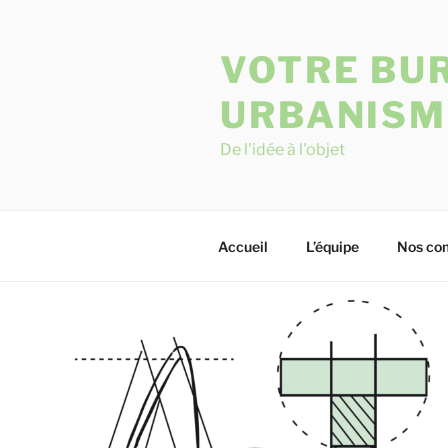
Skip
to
VOTRE BUR
content
URBANISM
De l'idée à l'objet
Accueil
L’équipe
Nos co