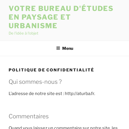
Skip
VOTRE BUREAU D'ÉTUDES
to
EN PAYSAGE ET
content
URBANISME
De l'idée à l'objet
Menu
POLITIQUE DE CONFIDENTIALITÉ
Qui sommes-nous ?
L’adresse de notre site est : http://aturba.fr.
Commentaires
Quand vous laissez un commentaire sur notre site, les